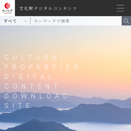
ページ内移動リンク
文化財デジタルコンテンツ
共通メニューに移動
ページ本文に移動
フッターに移動
すべて
CULTURAL
PROPERTIES
DIGITAL
CONTENT
DOWNLOAD
SITE