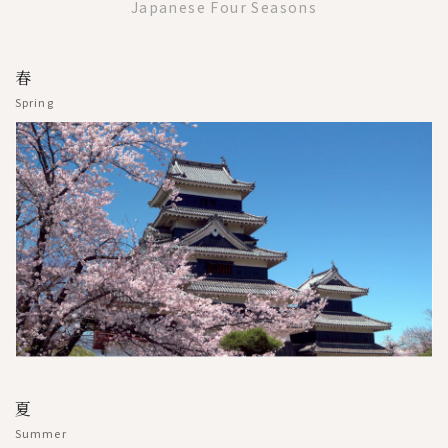
Japanese Four Seasons
春
Spring
夏
Summer