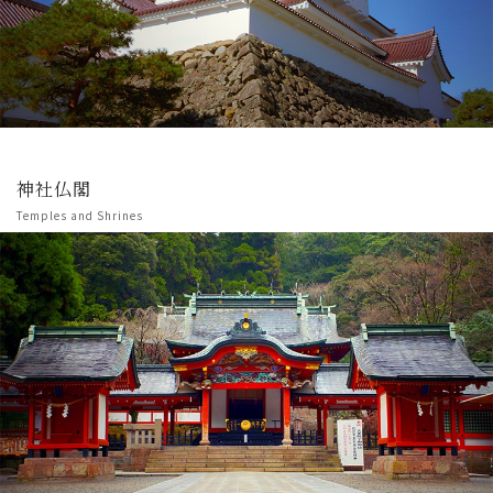
神社仏閣
Temples and Shrines