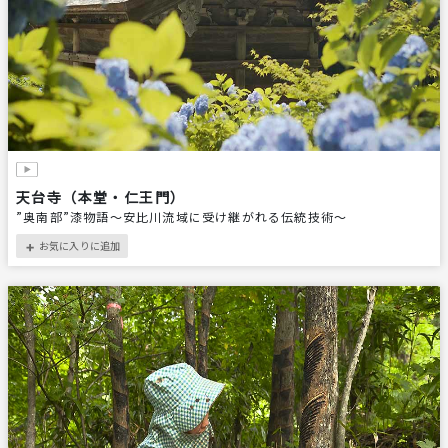
天台寺（本堂・仁王門）
”奥南部”漆物語～安比川流域に受け継がれる伝統技術～
お気に入りに追加
＋