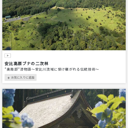
安比高原ブナの二次林
”奥南部”漆物語～安比川流域に受け継がれる伝統技術～
お気に入りに追加
＋