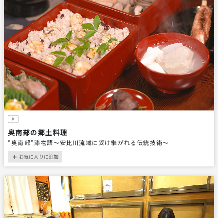
奥南部の郷土料理
”奥南部”漆物語～安比川流域に受け継がれる伝統技術～
お気に入りに追加
＋