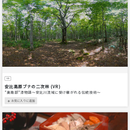
安比高原ブナの二次林 (VR)
”奥南部”漆物語～安比川流域に受け継がれる伝統技術～
お気に入りに追加
＋