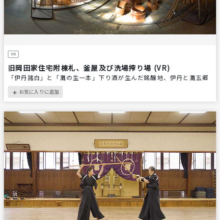
旧岡田家住宅附棟札、釜屋及び洗場搾り場 (VR)
「伊丹諸白」と「灘の生一本」下り酒が生んだ銘醸地、伊丹と灘五郷
お気に入りに追加
＋