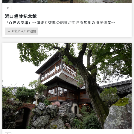
浜口梧陵記念館
「百世の安堵」〜津波と復興の記憶が生きる広川の防災遺産〜
お気に入りに追加
＋