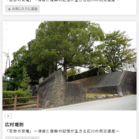
お気に入りに追加
＋
広村堤防
「百世の安堵」〜津波と復興の記憶が生きる広川の防災遺産〜