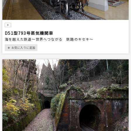
D51型793号蒸気機関車
海を越えた鉄道～世界へつながる 鉄路のキセキ～
お気に入りに追加
＋