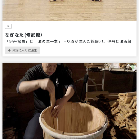
なぎなた(修武館）
「伊丹諸白」と「灘の生一本」下り酒が生んだ銘醸地、伊丹と灘五郷
お気に入りに追加
＋