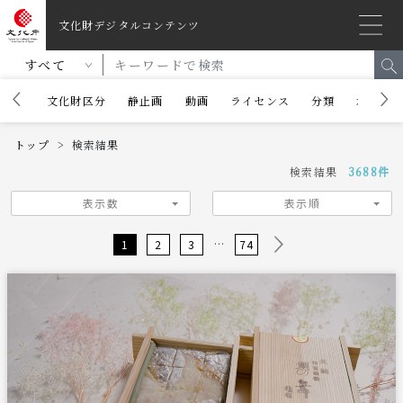
ページ内移動リンク
文化財デジタルコンテンツ
共通メニューに移動
ページ本文に移動
フッターに移動
すべて
文化財区分
静止画
動画
ライセンス
分類
地域
トップ
検索結果
検索結果
3688件
表示数
表示順
...
1
2
3
74